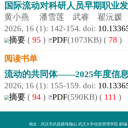
国际流动对科研人员早期职业
黄小燕 潘雪莲 武睿 翟沅媛
2026, 16 (1): 142-154. doi:
10.13365
摘要
(
95
)
PDF
(1073KB) (
78
)
阅读书单
流动的共同体——2025年度信
2026, 16 (1): 155-159. doi:
10.13365
摘要
(
94
)
PDF
(590KB) (
111
)
地址：武汉市武昌路珞珈山 武汉大学信息管理学院 邮编：430072 电话