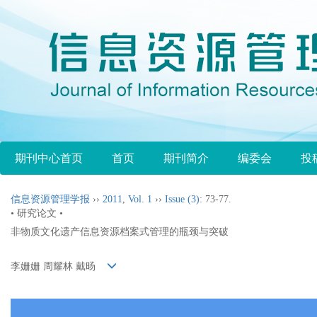
期刊中心首页
首页
期刊简介
编委会
投
信息资源管理学报
››
2011
,
Vol. 1
››
Issue (3)
: 73-77.
• 研究论文 •
非物质文化遗产信息资源档案式管理的瓶颈与突破
李姗姗 周耀林 戴旸