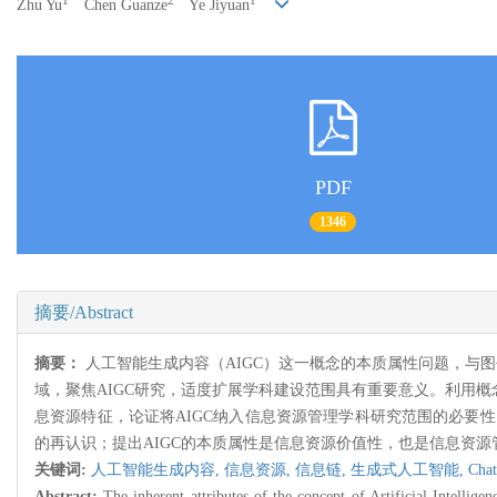
1
2
1
Zhu Yu
Chen Guanze
Ye Jiyuan
PDF
1346
摘要/Abstract
摘要：
人工智能生成内容（AIGC）这一概念的本质属性问题，与
域，聚焦AIGC研究，适度扩展学科建设范围具有重要意义。利用概
息资源特征，论证将AIGC纳入信息资源管理学科研究范围的必要性
的再认识；提出AIGC的本质属性是信息资源价值性，也是信息资源
关键词:
人工智能生成内容,
信息资源,
信息链,
生成式人工智能,
Cha
Abstract:
The inherent attributes of the concept of Artificial Intellig