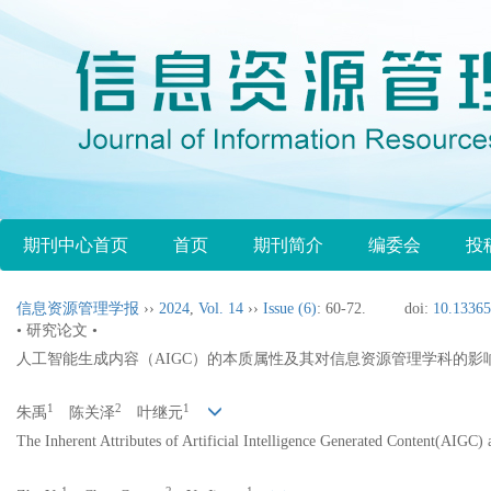
期刊中心首页
首页
期刊简介
编委会
投
信息资源管理学报
››
2024
,
Vol. 14
››
Issue (6)
: 60-72.
doi:
10.13365
• 研究论文 •
人工智能生成内容（AIGC）的本质属性及其对信息资源管理学科的影
1
2
1
朱禹
陈关泽
叶继元
The Inherent Attributes of Artificial Intelligence Generated Content(AIGC)