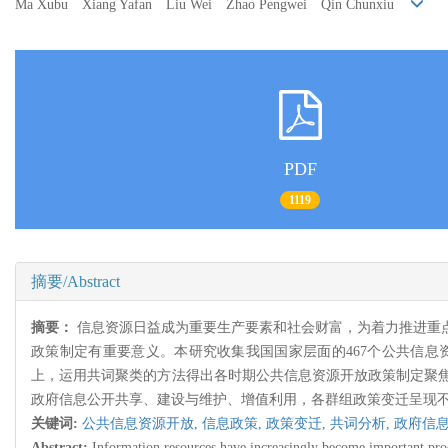
Ma Xubu Xiang Yafan Liu Wei Zhao Pengwei Qin Chunxiu
PDF
1119
摘要/Abstract
摘要：
信息资源日益成为重要生产要素和社会财富，为着力推进重
政策制定有重要意义。本研究收集我国国家层面的467个公共信
上，运用共词聚类的方法得出各时期公共信息资源开放政策制定聚焦
政府信息公开共享、建设与维护、增值利用，各群组政策变迁呈现
关键词:
公共信息资源开放,
信息政策,
政策变迁,
共词分析,
政府信息
Abstract:
Information resources have increasingly become important produ