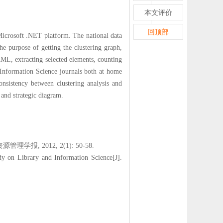
本文评价
回顶部
 Microsoft .NET platform. The national data
e purpose of getting the clustering graph,
ML, extracting selected elements, counting
 Information Science journals both at home
onsistency between clustering analysis and
p and strategic diagram.
2012, 2(1): 50-58.
 on Library and Information Science[J].