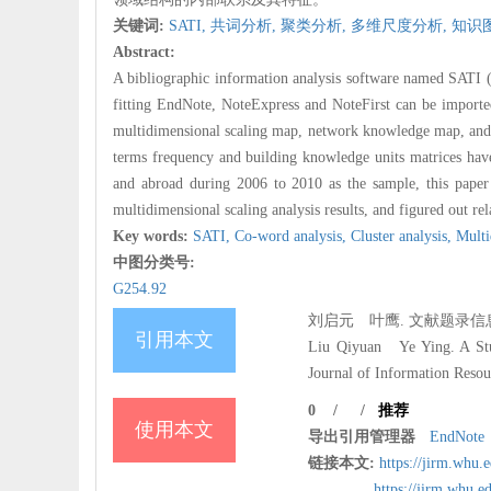
关键词:
SATI,
共词分析,
聚类分析,
多维尺度分析,
知识
Abstract:
A bibliographic information analysis software named SATI (S
fitting EndNote, NoteExpress and NoteFirst can be importe
multidimensional scaling map, network knowledge map, and s
terms frequency and building knowledge units matrices hav
and abroad during 2006 to 2010 as the sample, this paper r
multidimensional scaling analysis results, and figured out r
Key words:
SATI,
Co-word analysis,
Cluster analysis,
Multi
中图分类号:
G254.92
刘启元 叶鹰. 文献题录信息挖
引用本文
Liu Qiyuan Ye Ying. A Stud
Journal of Information Reso
0
/
/
推荐
使用本文
导出引用管理器
EndNote
链接本文:
https://jirm.whu
https://jirm.whu.