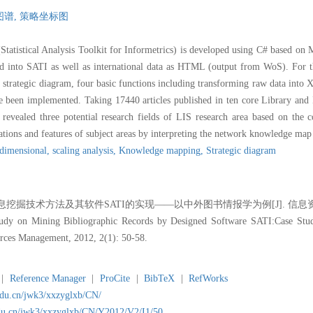
图谱,
策略坐标图
tatistical Analysis Toolkit for Informetrics) is developed using C# based on
d into SATI as well as international data as HTML (output from WoS). For th
trategic diagram, four basic functions including transforming raw data into X
e been implemented. Taking 17440 articles published in ten core Library and
evealed three potential research fields of LIS research area based on the c
elations and features of subject areas by interpreting the network knowledge ma
dimensional,
scaling analysis,
Knowledge mapping,
Strategic diagram
掘技术方法及其软件SATI的实现——以中外图书情报学为例[J]. 信息资源管理学报, 
y on Mining Bibliographic Records by Designed Software SATI:Case Study
urces Management, 2012, 2(1): 50-58.
|
Reference Manager
|
ProCite
|
BibTeX
|
RefWorks
.edu.cn/jwk3/xxzyglxb/CN/
edu.cn/jwk3/xxzyglxb/CN/Y2012/V2/I1/50