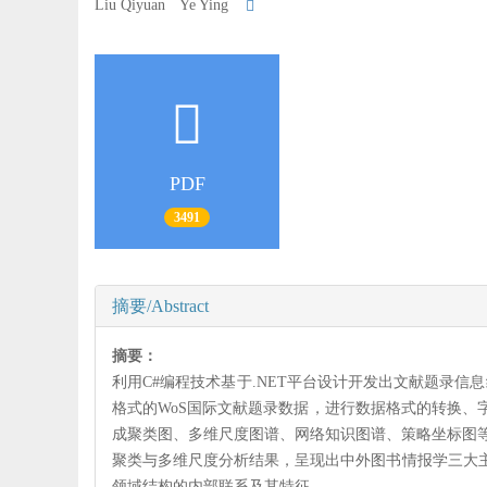
Liu Qiyuan Ye Ying
PDF
3491
摘要/Abstract
摘要：
利用C#编程技术基于.NET平台设计开发出文献题录信息统计分析
格式的WoS国际文献题录数据，进行数据格式的转换
成聚类图、多维尺度图谱、网络知识图谱、策略坐标图等可
聚类与多维尺度分析结果，呈现出中外图书情报学三大
领域结构的内部联系及其特征。