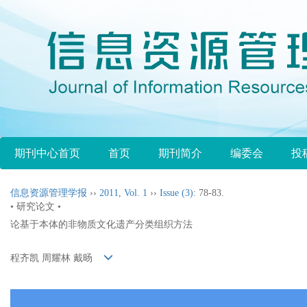
期刊中心首页
首页
期刊简介
编委会
投
信息资源管理学报
››
2011
,
Vol. 1
››
Issue (3)
: 78-83.
• 研究论文 •
论基于本体的非物质文化遗产分类组织方法
程齐凯 周耀林 戴旸