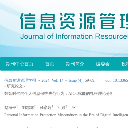
期刊中心首页
首页
期刊简介
编委会
投
信息资源管理学报
››
2024
,
Vol. 14
››
Issue (4)
: 59-69.
doi:
10.13365
• 研究论文 •
数智时代的个人信息保护失范行为：AIGC赋能的扎根理论分析
1
2
1
3
赵海平
刘志鑫
孙彦超
江娜
Personal Information Protection Misconducts in the Era of Digital Intelli