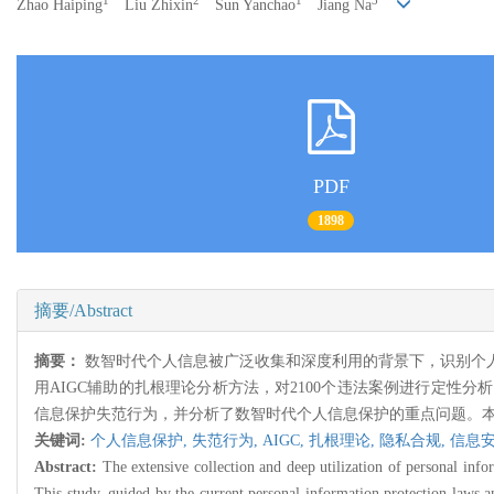
1
2
1
3
Zhao Haiping
Liu Zhixin
Sun Yanchao
Jiang Na
PDF
1898
摘要/Abstract
摘要：
数智时代个人信息被广泛收集和深度利用的背景下，识别个
用AIGC辅助的扎根理论分析方法，对2100个违法案例进行定性
信息保护失范行为，并分析了数智时代个人信息保护的重点问题。
关键词:
个人信息保护,
失范行为,
AIGC,
扎根理论,
隐私合规,
信息
Abstract:
The extensive collection and deep utilization of personal infor
This study, guided by the current personal information protection laws a