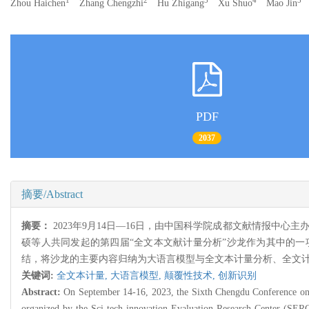
1
2
3
4
5
Zhou Haichen
Zhang Chengzhi
Hu Zhigang
Xu Shuo
Mao Jin
C
PDF
2037
摘要/Abstract
摘要：
2023年9月14日—16日，由中国科学院成都文献情报中
硕等人共同发起的第四届“全文本文献计量分析”沙龙作为其中的
结，将沙龙的主要内容归纳为大语言模型与全文本计量分析、全文
关键词:
全文本计量,
大语言模型,
颠覆性技术,
创新识别
Abstract:
On September 14-16, 2023, the Sixth Chengdu Conference on 
organized by the Sci-tech innovation Evaluation Research Center (SERC