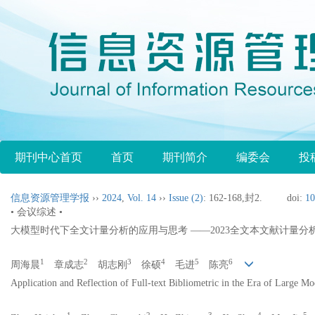
期刊中心首页
首页
期刊简介
编委会
投
信息资源管理学报
››
2024
,
Vol. 14
››
Issue (2)
: 162-168,封2.
doi:
10
• 会议综述 •
大模型时代下全文计量分析的应用与思考 ——2023全文本文献计量分
1
2
3
4
5
6
周海晨
章成志
胡志刚
徐硕
毛进
陈亮
Application and Reflection of Full-text Bibliometric in the Era of Large