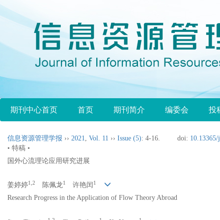
期刊中心首页
首页
期刊简介
编委会
投
信息资源管理学报
››
2021
,
Vol. 11
››
Issue (5)
: 4-16.
doi:
10.13365/j
• 特稿 •
国外心流理论应用研究进展
1,2
1
1
姜婷婷
陈佩龙
许艳闰
Research Progress in the Application of Flow Theory Abroad