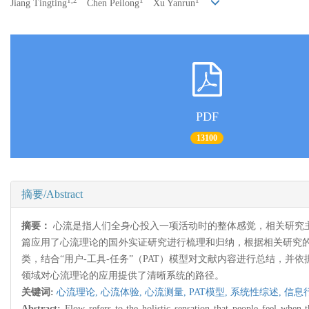
1,2
1
1
Jiang Tingting
Chen Peilong
Xu Yanrun
PDF
13100
摘要/Abstract
摘要：
心流是指人们全身心投入一项活动时的整体感觉，相关研究
篇应用了心流理论的国外实证研究进行梳理和归纳，根据相关研究
类，结合“用户-工具-任务”（PAT）模型对文献内容进行总结，
领域对心流理论的应用提供了清晰系统的路径。
关键词:
心流理论,
心流体验,
心流测量,
PAT模型,
系统性综述,
信息
Abstract:
Flow refers to the holistic sensation that people feel when