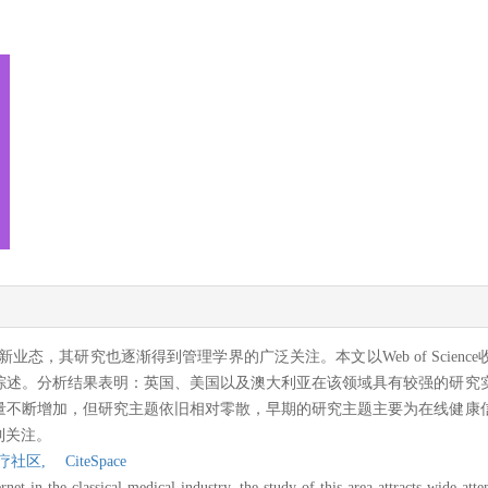
态，其研究也逐渐得到管理学界的广泛关注。本文以Web of Scien
综述。分析结果表明：英国、美国以及澳大利亚在该领域具有较强的研究
量不断增加，但研究主题依旧相对零散，早期的研究主题主要为在线健康
到关注。
疗社区,
CiteSpace
rnet in the classical medical industry, the study of this area attracts wide at