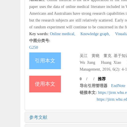
paper uses the data of online medical literature included in 
Americans and Australians have strong research capabilities in 
but the research subjects are still relatively scattered. Ear
of random experiment will continue to be concerned in the f
Key words:
Online medical,
Knowledge graph,
Visualiz
中图分类号:
G250
吴江 黄晓 董克. 基于知识图谱的
引用本文
Wu Jiang Huang Xiao Dong
Management, 2016, 6(2): 4-1
0
/
/
推荐
使用本文
导出引用管理器
EndNote
链接本文:
https://jirm.whu
https://jirm.whu.
参考文献