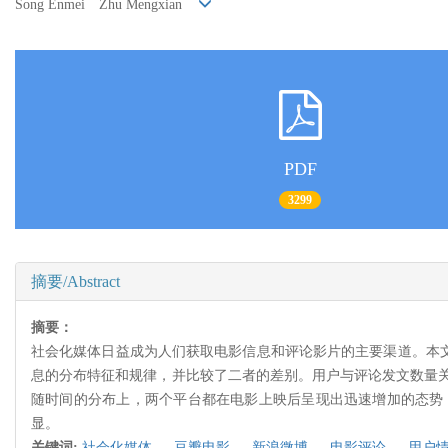
Song Enmei Zhu Mengxian
PDF
3299
摘要/Abstract
摘要：
社会化媒体日益成为人们获取电影信息和评论影片的主要渠道。本文
息的分布特征和规律，并比较了二者的差别。用户与评论发文数量
随时间的分布上，两个平台都在电影上映后呈现出迅速增加的态势
显。
关键词:
社会化媒体,
豆瓣电影,
新浪微博,
电影评论,
用户情