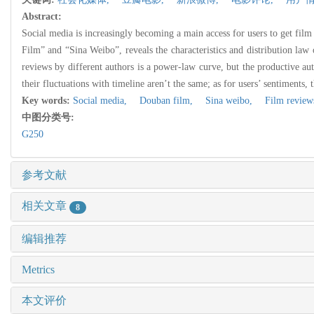
Abstract:
Social media is increasingly becoming a main access for users to get fil
Film” and “Sina Weibo”, reveals the characteristics and distribution law
reviews by different authors is a power-law curve, but the productive aut
their fluctuations with timeline aren’t the same; as for users’ sentiments, 
Key words:
Social media,
Douban film,
Sina weibo,
Film review
中图分类号:
G250
参考文献
相关文章
8
编辑推荐
Metrics
本文评价