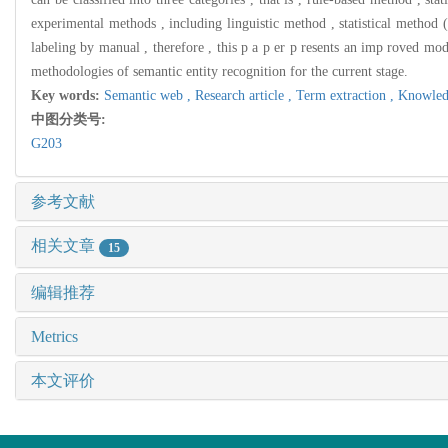
experimental methods , including linguistic method , statistical metho
labeling by manual , therefore , this p a p er p resents an imp roved mode
methodologies of semantic entity recognition for the current stage.
Key words:
Semantic web ,
Research article ,
Term extraction ,
Knowled
中图分类号:
G203
参考文献
相关文章
15
编辑推荐
Metrics
本文评价