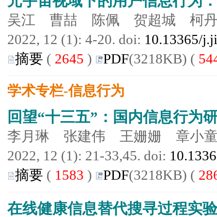
元宇宙视域下的用户信息行为
吴江 曹喆 陈佩 贺超城 柯
2022, 12 (1): 4-20. doi:
10.13365/j.
摘要
(
2645
)
PDF
(3218KB) (
54
学术专栏-信息行为
回望“十三五”：国内信息行为
李月琳 张建伟 王姗姗 章小
2022, 12 (1): 21-33,45. doi:
10.1336
摘要
(
1583
)
PDF
(3218KB) (
28
在线健康信息替代搜寻过程实