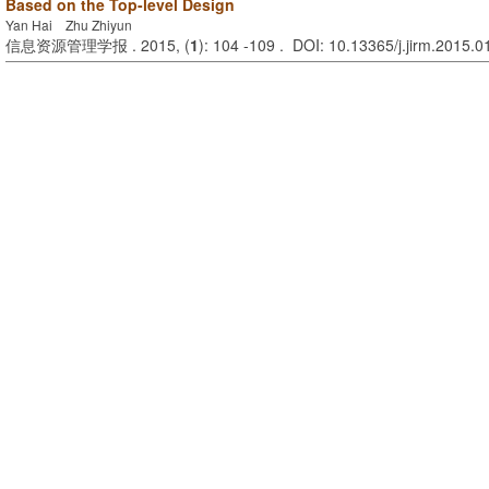
Based on the Top-level Design
Yan Hai Zhu Zhiyun
信息资源管理学报 . 2015, (
1
): 104 -109 . DOI: 10.13365/j.jirm.2015.0