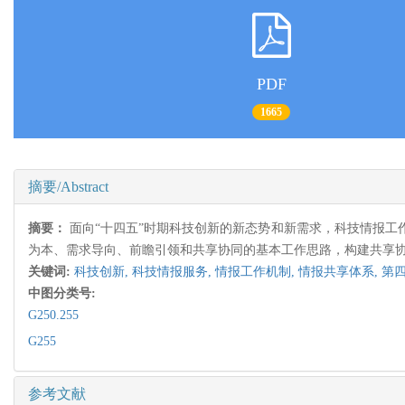
PDF
1665
摘要/Abstract
摘要：
面向“十四五”时期科技创新的新态势和新需求，科技情报
为本、需求导向、前瞻引领和共享协同的基本工作思路，构建共享
关键词:
科技创新,
科技情报服务,
情报工作机制,
情报共享体系,
第
中图分类号:
G250.255
G255
参考文献