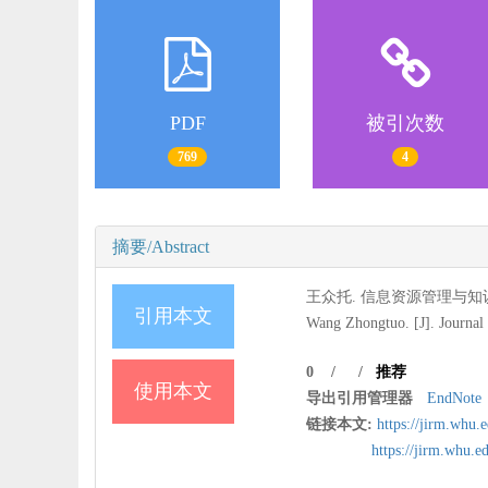
PDF
被引次数
769
4
摘要/Abstract
王众托. 信息资源管理与知识管理[
引用本文
Wang Zhongtuo. [J]. Journal
0
/
/
推荐
使用本文
导出引用管理器
EndNote
链接本文:
https://jirm.whu
https://jirm.whu.