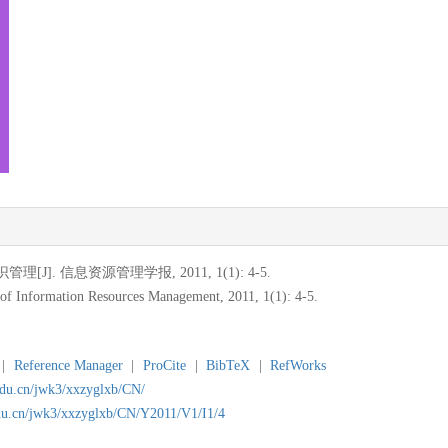
J]. 信息资源管理学报, 2011, 1(1): 4-5.
 of Information Resources Management, 2011, 1(1): 4-5.
|
Reference Manager
|
ProCite
|
BibTeX
|
RefWorks
.edu.cn/jwk3/xxzyglxb/CN/
edu.cn/jwk3/xxzyglxb/CN/Y2011/V1/I1/4