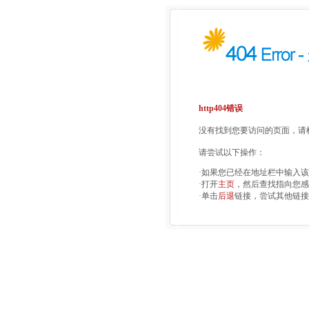
http404错误
没有找到您要访问的页面，请检
请尝试以下操作：
·如果您已经在地址栏中输入
·打开
主页
，然后查找指向您感
·单击
后退
链接，尝试其他链接