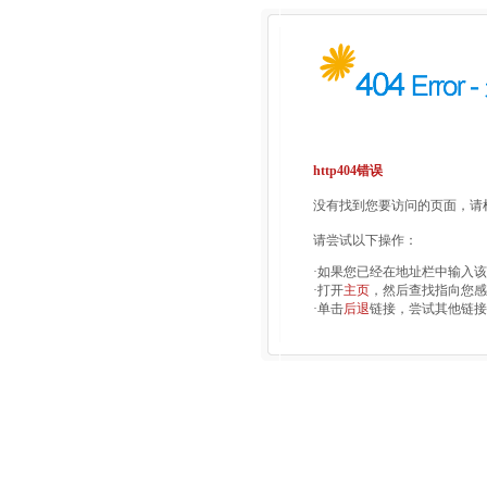
http404错误
没有找到您要访问的页面，请检
请尝试以下操作：
·如果您已经在地址栏中输入
·打开
主页
，然后查找指向您感
·单击
后退
链接，尝试其他链接